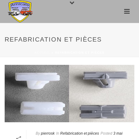
REFABRICATION ET PIÈCES
ACCUEIL
»
REFABRICATION ET PIÈCES
By
pierrosk
In
Refabrication et pièces
Posted
3 mai