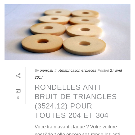
By
pierrosk
In
Refabrication et pièces
Posted
27 avril
2017
RONDELLES ANTI-
BRUIT DE TRIANGLES
0
(3524.12) POUR
TOUTES 204 ET 304
Votre train avant claque ? Votre voiture
possède-t-elle encore ses rondelles anti-