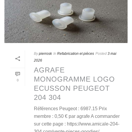
By
pierrosk
In
Refabrication et pièces
Posted
3 mai
2026
AGRAFE
MONOGRAMME LOGO
0
ECUSSON PEUGEOT
204 304
Références Peugeot : 6987.15 Prix
membre : 0,50 € par agrafe A commander
sur cette page : https://www.amicale-204-
304.com/vente-pieces-goodies/