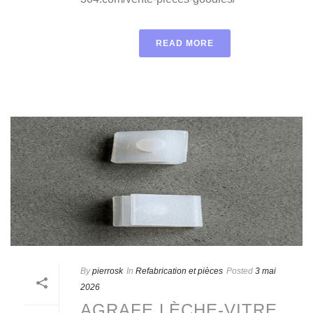
READ MORE
By
pierrosk
In
Refabrication et pièces
Posted
3 mai
2026
AGRAFE LÈCHE-VITRE