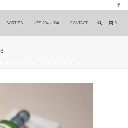
0
SORTIES
LES 204 – 304
CONTACT
68
UMAGE AC DELCO 44 XL POUR 204 JUSQU’EN 11-1968