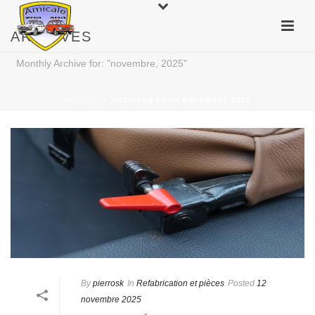
ARCHIVES
Monthly Archive for: "novembre, 2025"
ACCUEIL
»
ARCHIVES POUR NOVEMBRE 2025
By
pierrosk
In
Refabrication et pièces
Posted
12
novembre 2025