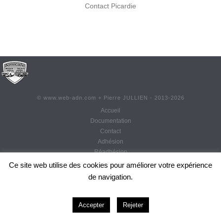
Contact Picardie
©
www.web-adn.com
+ Pierre JULLIEN - 2013-
2026
Accueil
Documentation
Contact
Adhésion
Réadhésion
Actualités
Ce site web utilise des cookies pour améliorer votre expérience
Mentions légales
de navigation.
CGU
0
Accepter
Rejeter