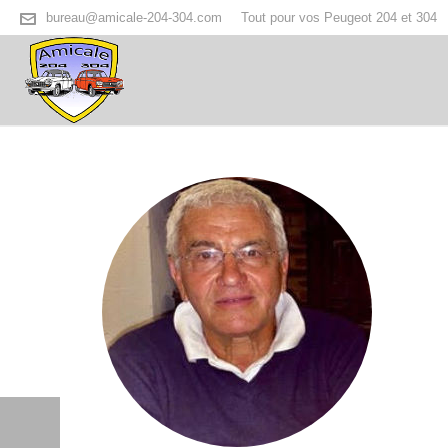
bureau@amicale-204-304.com
Tout pour vos Peugeot 204 et 304