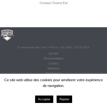
Contact Grand Est
©
www.web-adn.com
+ Pierre JULLIEN - 2013-
2026
Accueil
Documentation
Contact
Adhésion
Réadhésion
Actualités
Ce site web utilise des cookies pour améliorer votre expérience
Mentions légales
de navigation.
CGU
0
Accepter
Rejeter