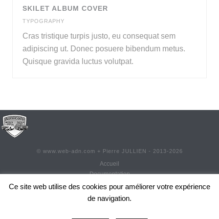
SKILET ALBUM COVER
TYPOGRAPHY
Cras tristique turpis justo, eu consequat sem
adipiscing ut. Donec posuere bibendum metus.
Quisque gravida luctus volutpat.
©
www.web-adn.com
+ Pierre JULLIEN - 2013-
2026
Accueil
Documentation
Contact
Ce site web utilise des cookies pour améliorer votre expérience
Adhésion
de navigation.
Réadhésion
0
Actualités