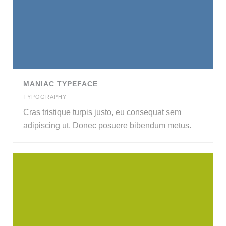
MANIAC TYPEFACE
TYPOGRAPHY
Cras tristique turpis justo, eu consequat sem
adipiscing ut. Donec posuere bibendum metus.