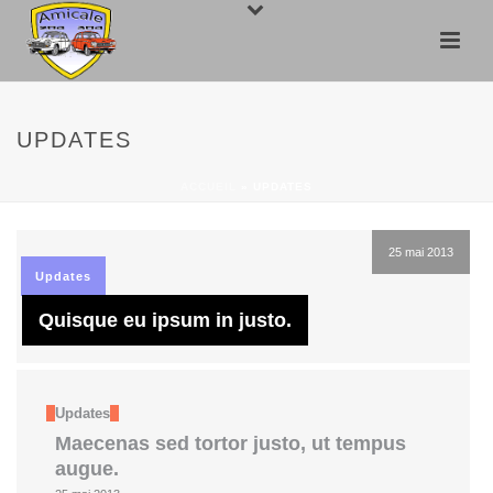
UPDATES
ACCUEIL
»
UPDATES
25 mai 2013
Updates
Quisque eu ipsum in justo.
Updates
Maecenas sed tortor justo, ut tempus
augue.