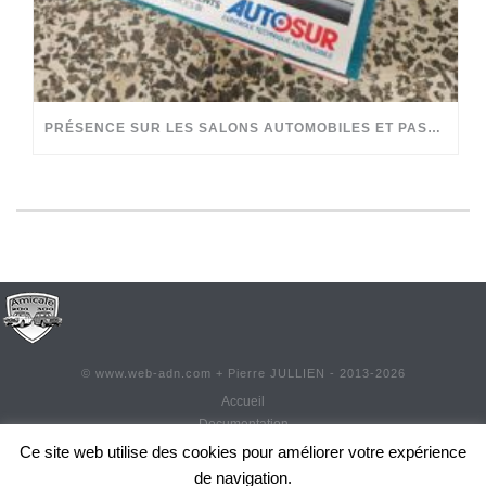
PRÉSENCE SUR LES SALONS AUTOMOBILES ET PASSION PARTAGÉE
©
www.web-adn.com
+ Pierre JULLIEN - 2013-
2026
Accueil
Documentation
Contact
Ce site web utilise des cookies pour améliorer votre expérience
Adhésion
de navigation.