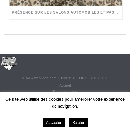
PRÉSENCE SUR LES SALONS AUTOMOBILES ET PASSION PARTAGÉE
©
www.web-adn.com
+ Pierre JULLIEN - 2013-
2026
Accueil
Documentation
Contact
Ce site web utilise des cookies pour améliorer votre expérience
Adhésion
de navigation.
Réadhésion
0
Actualités
Mentions légales
Accepter
Rejeter
CGU