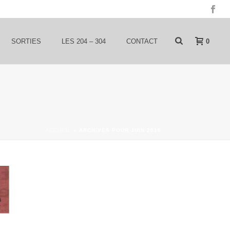
0
SORTIES
LES 204 – 304
CONTACT
ACCUEIL
»
ARCHIVES POUR JUIN 2016