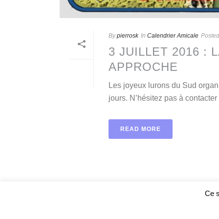
By
pierrosk
In
Calendrier Amicale
Poste
3 JUILLET 2016 :
APPROCHE
Les joyeux lurons du Sud organi
jours. N’hésitez pas à contacter 
READ MORE
Ce s