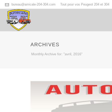
bureau@amicale-204-304.com
Tout pour vos Peugeot 204 et 304
ARCHIVES
Monthly Archive for: "avril, 2016"