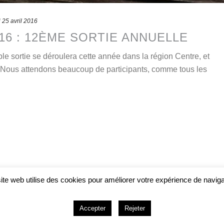
d
25 avril 2016
2016 : 12ÈME SORTIE ANNUELLE
le sortie se déroulera cette année dans la région Centre, et
. Nous attendons beaucoup de participants, comme tous les
ite web utilise des cookies pour améliorer votre expérience de naviga
Accueil
Accepter
Documentation
Rejeter
Contact
Adhésion
-
2026