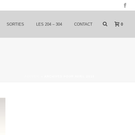
0
SORTIES
LES 204 – 304
CONTACT
ACCUEIL
»
ARCHIVES POUR AVRIL 2016