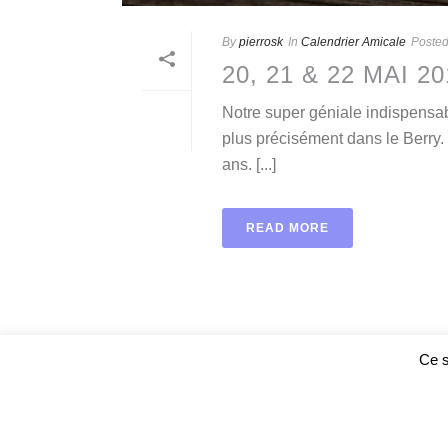
By
pierrosk
In
Calendrier Amicale
Poste
20, 21 & 22 MAI 
Notre super géniale indispensab
plus précisément dans le Berry
ans. [...]
READ MORE
Ce s
©
www.web-adn.com
+ Pierre JULLIEN - 2013