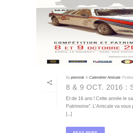
By
pierrosk
In
Calendrier Amicale
Poste
8 & 9 OCT. 2016
Et de 16 ans ! Cette année le 
Patrimoine”. L’Amicale va vous 
[...]
READ MORE