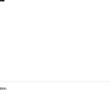
tion.
Réadhésion
Actualités
Mentions légales
CGU