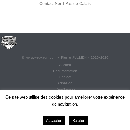
Contact Nord-Pas de Calais
©
www.web-adn.com
+ Pierre JULLIEN - 2013-
2026
Accueil
Documentation
Contact
Adhésion
Réadhésion
Actualités
Ce site web utilise des cookies pour améliorer votre expérience
Mentions légales
de navigation.
CGU
0
Accepter
Rejeter