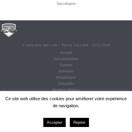
Secrétaire
©
www.web-adn.com
+ Pierre JULLIEN - 2013-
2026
Accueil
Documentation
Contact
Adhésion
Réadhésion
Actualités
Mentions légales
CGU
Ce site web utilise des cookies pour améliorer votre expérience
de navigation.
0
Accepter
Rejeter