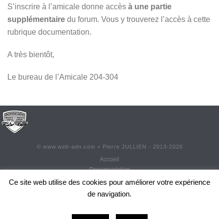
S’inscrire à l’amicale donne accès
à une partie
supplémentaire
du forum. Vous y trouverez l’accès à cette
rubrique documentation.
A très bientôt,
Le bureau de l’Amicale 204-304
©
www.web-adn.com
+ Pierre JULLIEN - 2013-
2026
Accueil
Documentation
Contact
Ce site web utilise des cookies pour améliorer votre expérience
Adhésion
de navigation.
Réadhésion
0
Actualités