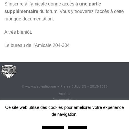
S’inscrire à l’amicale donne accès
à une partie
supplémentaire
du forum. Vous y trouverez l’accès à cette
rubrique documentation.
A très bientôt,
Le bureau de l’Amicale 204-304
©
www.web-adn.com
+ Pierre JULLIEN - 2013-
2026
Accueil
Documentation
Contact
Ce site web utilise des cookies pour améliorer votre expérience
Adhésion
de navigation.
Réadhésion
0
Actualités