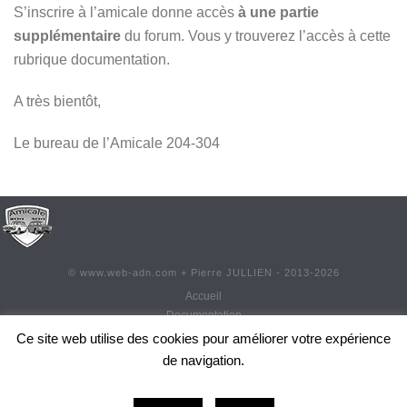
S’inscrire à l’amicale donne accès
à une partie
supplémentaire
du forum. Vous y trouverez l’accès à cette
rubrique documentation.
A très bientôt,
Le bureau de l’Amicale 204-304
©
www.web-adn.com
+ Pierre JULLIEN - 2013-
2026
Accueil
Documentation
Contact
Ce site web utilise des cookies pour améliorer votre expérience
Adhésion
de navigation.
Réadhésion
0
Actualités